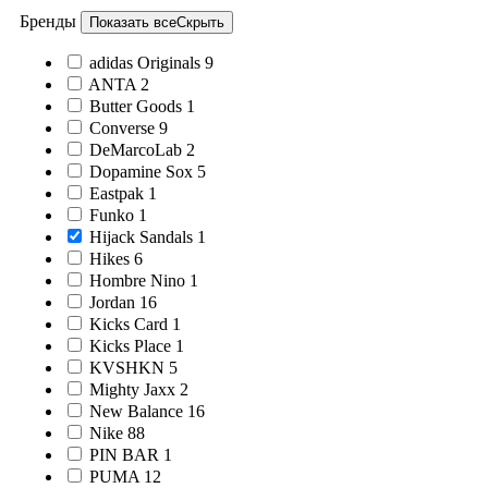
Бренды
Показать все
Скрыть
adidas Originals
9
ANTA
2
Butter Goods
1
Converse
9
DeMarcoLab
2
Dopamine Sox
5
Eastpak
1
Funko
1
Hijack Sandals
1
Hikes
6
Hombre Nino
1
Jordan
16
Kicks Card
1
Kicks Place
1
KVSHKN
5
Mighty Jaxx
2
New Balance
16
Nike
88
PIN BAR
1
PUMA
12