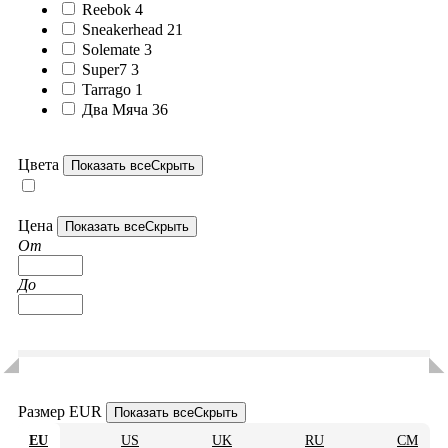
Reebok
4
Sneakerhead
21
Solemate
3
Super7
3
Tarrago
1
Два Мяча
36
Цвета
Показать все
Скрыть
Цена
Показать все
Скрыть
От
До
Размер EUR
Показать все
Скрыть
EU
US
UK
RU
CM