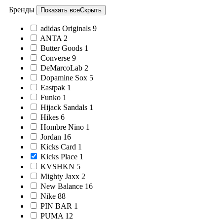
Бренды
Показать все
Скрыть
adidas Originals
9
ANTA
2
Butter Goods
1
Converse
9
DeMarcoLab
2
Dopamine Sox
5
Eastpak
1
Funko
1
Hijack Sandals
1
Hikes
6
Hombre Nino
1
Jordan
16
Kicks Card
1
Kicks Place
1
KVSHKN
5
Mighty Jaxx
2
New Balance
16
Nike
88
PIN BAR
1
PUMA
12