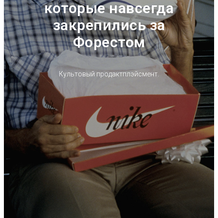
которые навсегда
закрепились за
Форестом
Культовый продактплэйсмент.