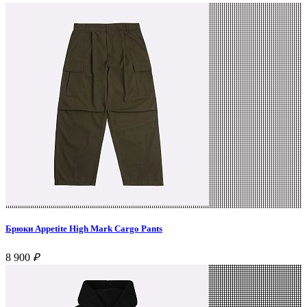
Брюки Appetite High Mark Cargo Pants
8 900
₽