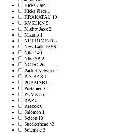
Kicks Card
1
Kicks Place
1
KRAKATAU
10
KVSHKN
5
Mighty Jaxx
2
Mizuno
1
NETTOMIND
8
New Balance
56
Nike
149
Nike SB
2
NODO
26
Packet Network
7
PIN BAR
1
POP MART
1
Postaments
1
PUMA
35
RAP
6
Reebok
6
Salomon
1
Scicon
13
Sneakerhead
43
Solemate
3