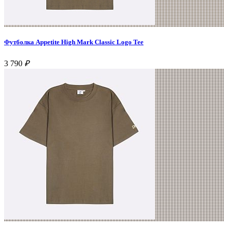
Футболка Appetite High Mark Classic Logo Tee
3 790
₽