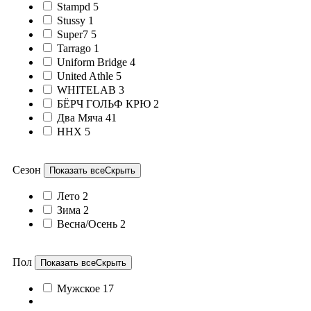
Stampd
5
Stussy
1
Super7
5
Tarrago
1
Uniform Bridge
4
United Athle
5
WHITELAB
3
БЁРЧ ГОЛЬФ КРЮ
2
Два Мяча
41
ННХ
5
Сезон
Показать все
Скрыть
Лето
2
Зима
2
Весна/Осень
2
Пол
Показать все
Скрыть
Мужское
17