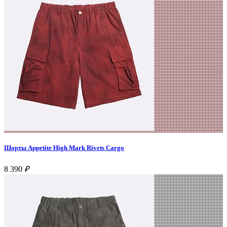
Шорты Appetite High Mark Rivets Cargo
8 390
₽