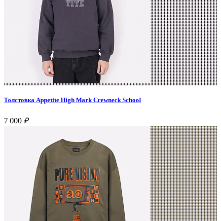
Толстовка Appetite High Mark Crewneck School
7 000
₽