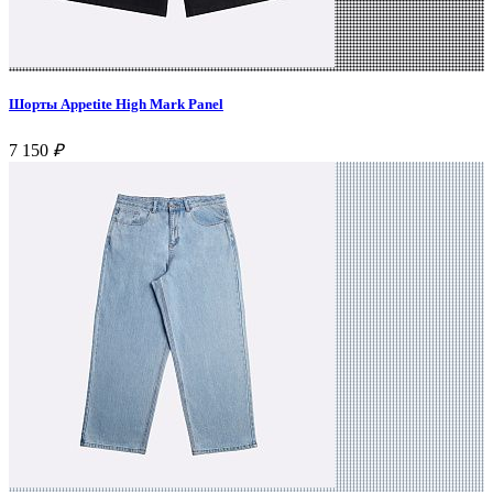
Шорты Appetite High Mark Panel
7 150
₽