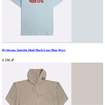
Футболка Appetite High Mark Logo Blue Wave
4 290
₽