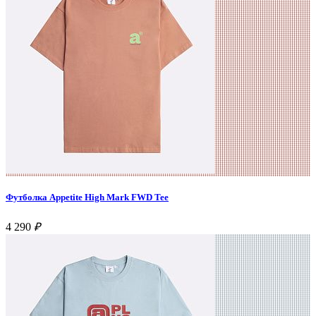
Футболка Appetite High Mark FWD Tee
4 290
₽