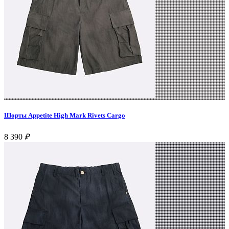
Шорты Appetite High Mark Rivets Cargo
8 390
₽