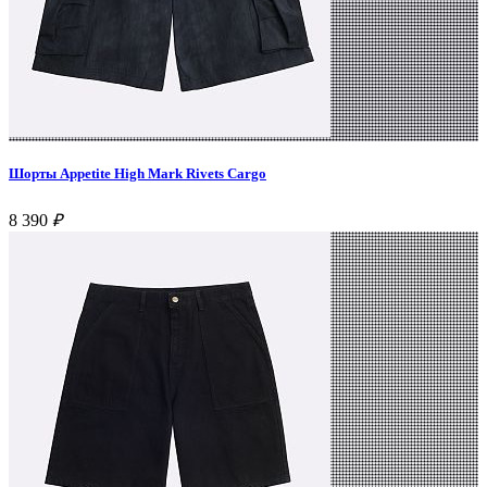
Шорты Appetite High Mark Rivets Cargo
8 390
₽