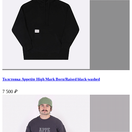
Толстовка Appetite High Mark Born/Raised black-washed
7 500
₽