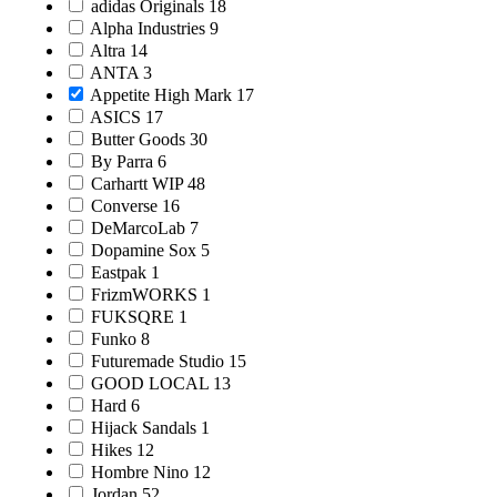
adidas Originals
18
Alpha Industries
9
Altra
14
ANTA
3
Appetite High Mark
17
ASICS
17
Butter Goods
30
By Parra
6
Carhartt WIP
48
Converse
16
DeMarcoLab
7
Dopamine Sox
5
Eastpak
1
FrizmWORKS
1
FUKSQRE
1
Funko
8
Futuremade Studio
15
GOOD LOCAL
13
Hard
6
Hijack Sandals
1
Hikes
12
Hombre Nino
12
Jordan
52