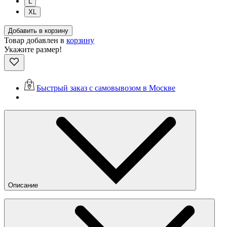
L
XL
Добавить в корзину
Товар добавлен в
корзину
Укажите размер!
Быстрый заказ с самовывозом в Москве
Описание
Джинсы Appetite High Mark с универсальным свободным
кроем и широкой штаниной для комфортной посадки на
любой тип фигуры. Они сшиты из хлопкового денима