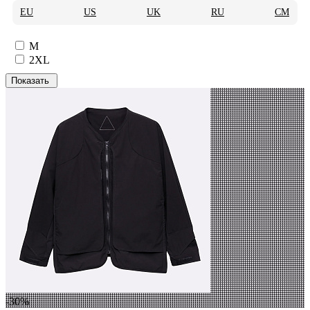
EU
US
UK
RU
CM
M
2XL
-30%