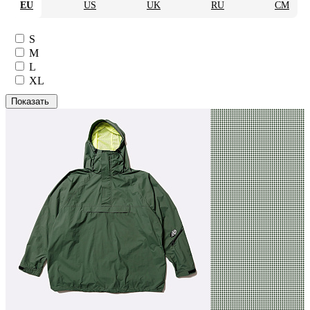
EU
US
UK
RU
CM
S
M
L
XL