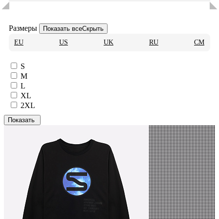
Размеры
Показать все
Скрыть
EU
US
UK
RU
CM
S
M
L
XL
2XL