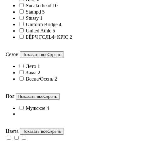
Sneakerhead
10
Stampd
5
Stussy
1
Uniform Bridge
4
United Athle
5
БЁРЧ ГОЛЬФ КРЮ
2
Сезон
Показать все
Скрыть
Лето
1
Зима
2
Весна/Осень
2
Пол
Показать все
Скрыть
Мужское
4
Цвета
Показать все
Скрыть