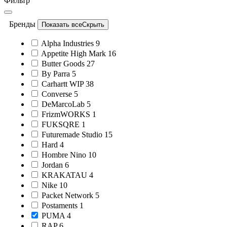
Фильтр
Бренды
Показать все
Скрыть
Alpha Industries
9
Appetite High Mark
16
Butter Goods
27
By Parra
5
Carhartt WIP
38
Converse
5
DeMarcoLab
5
FrizmWORKS
1
FUKSQRE
1
Futuremade Studio
15
Hard
4
Hombre Nino
10
Jordan
6
KRAKATAU
4
Nike
10
Packet Network
5
Postaments
1
PUMA
4
RAP
6