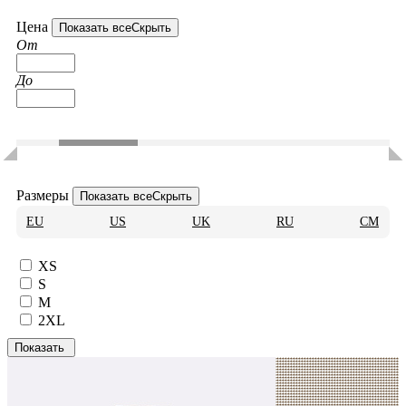
Цена
Показать все
Скрыть
От
До
Размеры
Показать все
Скрыть
EU
US
UK
RU
CM
XS
S
M
2XL