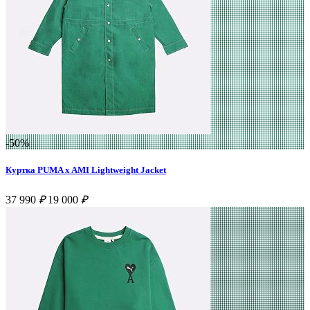
-50%
Куртка PUMA x AMI Lightweight Jacket
37 990
₽
19 000
₽