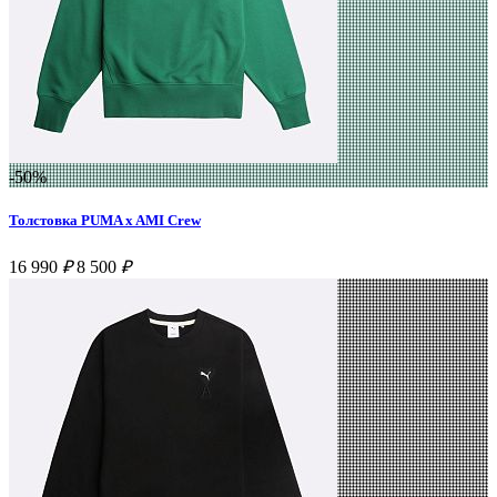
-50%
Толстовка PUMA x AMI Crew
16 990
₽
8 500
₽