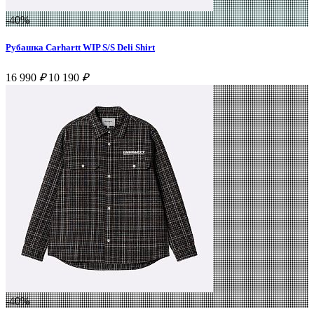
-40%
Рубашка Carhartt WIP S/S Deli Shirt
16 990
₽
10 190
₽
-40%