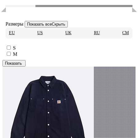
Размеры
Показать все
Скрыть
EU
US
UK
RU
CM
S
M