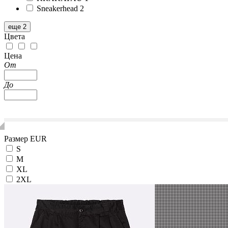
Sneakerhead
2
еще 2
Цвета
Цена
От
До
Размер EUR
S
M
XL
2XL