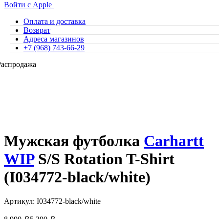
Войти с Apple
Оплата и доставка
Возврат
Адреса магазинов
+7 (968) 743-66-29
Распродажа
Мужская футболка
Carhartt
WIP
S/S Rotation T-Shirt
(I034772-black/white)
Артикул: I034772-black/white