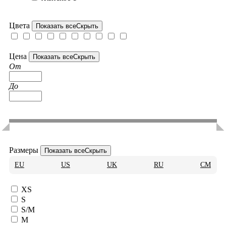
Цвета
Показать все
Скрыть
Цена
Показать все
Скрыть
От
До
Размеры
Показать все
Скрыть
EU
US
UK
RU
CM
XS
S
S/M
M