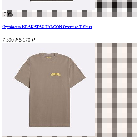
-30%
Футболка KRAKATAU FALCON Oversize T-Shirt
7 390
₽
5 170
₽