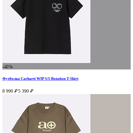
-40%
Футболка Carhartt WIP S/S Rotation T-Shirt
8 990
₽
5 390
₽