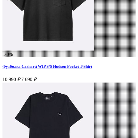
-30%
Футболка Carhartt WIP S/S Hudson Pocket T-Shirt
10 990
₽
7 690
₽