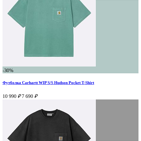
-30%
Футболка Carhartt WIP S/S Hudson Pocket T-Shirt
10 990
₽
7 690
₽