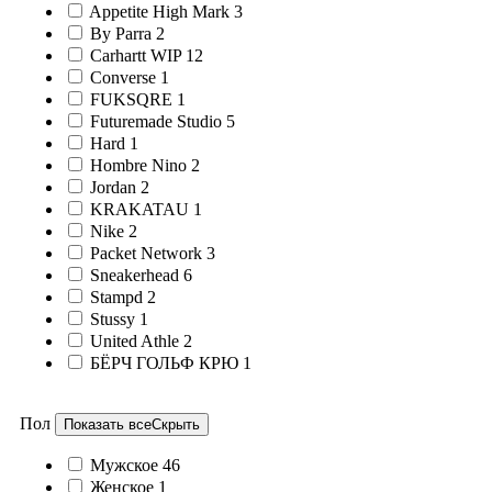
Appetite High Mark
3
By Parra
2
Carhartt WIP
12
Converse
1
FUKSQRE
1
Futuremade Studio
5
Hard
1
Hombre Nino
2
Jordan
2
KRAKATAU
1
Nike
2
Packet Network
3
Sneakerhead
6
Stampd
2
Stussy
1
United Athle
2
БЁРЧ ГОЛЬФ КРЮ
1
Пол
Показать все
Скрыть
Мужское
46
Женское
1