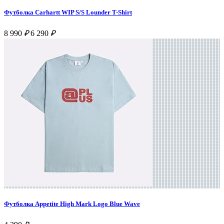
Футболка Carhartt WIP S/S Lounder T-Shirt
8 990
₽
6 290
₽
Футболка Appetite High Mark Logo Blue Wave