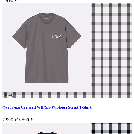
4 490
₽
-30%
Футболка Carhartt WIP S/S Wiptopia Script T-Shirt
7 990
₽
5 590
₽