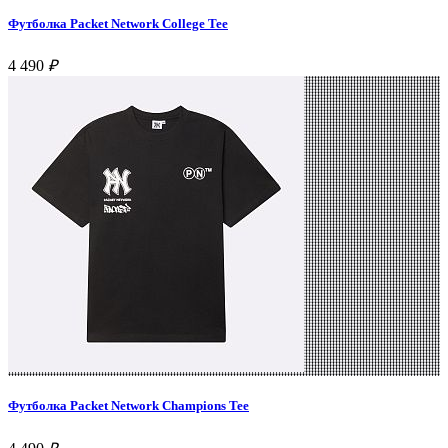
Футболка Packet Network College Tee
4 490
₽
Футболка Packet Network Champions Tee