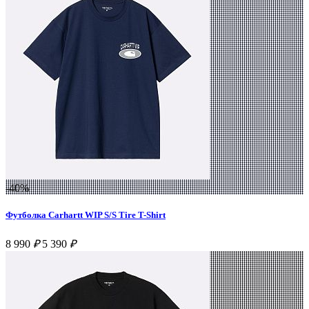
-40%
Футболка Carhartt WIP S/S Tire T-Shirt
8 990
₽
5 390
₽