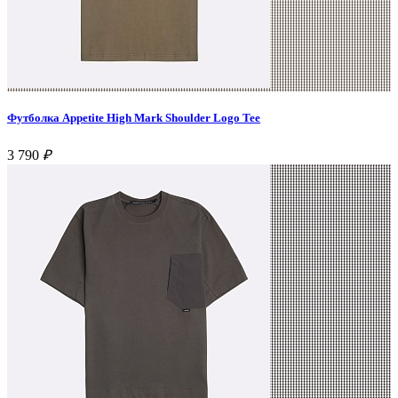
Футболка Appetite High Mark Shoulder Logo Tee
3 790
₽