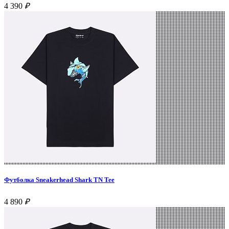
4 390
₽
Футболка Sneakerhead Shark TN Tee
4 890
₽