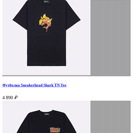
Футболка Sneakerhead Shark TN Tee
4 890
₽