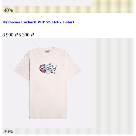
-40%
Футболка Carhartt WIP S\S Helix T-shirt
8 990
₽
5 390
₽
-30%