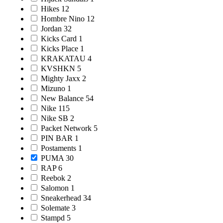
Hikes
12
Hombre Nino
12
Jordan
32
Kicks Card
1
Kicks Place
1
KRAKATAU
4
KVSHKN
5
Mighty Jaxx
2
Mizuno
1
New Balance
54
Nike
115
Nike SB
2
Packet Network
5
PIN BAR
1
Postaments
1
PUMA
30
RAP
6
Reebok
2
Salomon
1
Sneakerhead
34
Solemate
3
Stampd
5