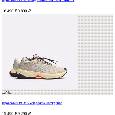
16 490
₽
9 890
₽
-40%
Кроссовки PUMA Velophasis Untergrund
15 490
₽
9 290
₽