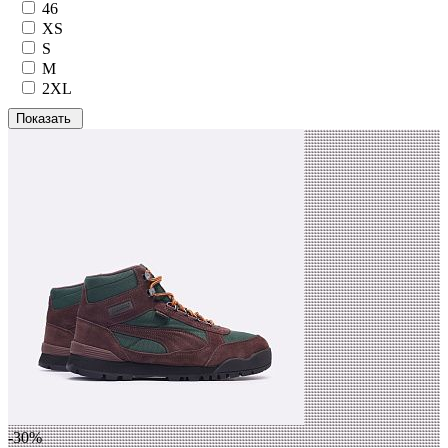
46
XS
S
M
2XL
-30%