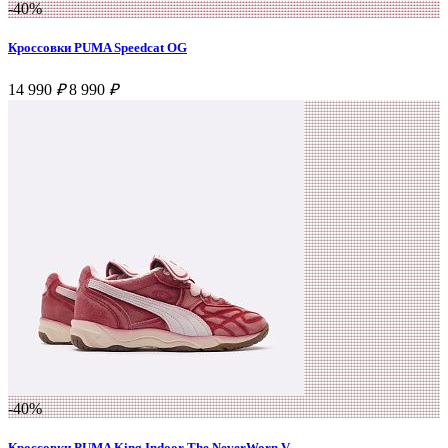
-40%
Кроссовки PUMA Speedcat OG
14 990
₽
8 990
₽
-40%
Кроссовки PUMA King Indoor The NeverWorn V