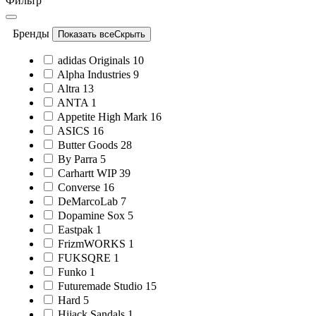
Фильтр
Бренды
Показать все
Скрыть
adidas Originals
10
Alpha Industries
9
Altra
13
ANTA
1
Appetite High Mark
16
ASICS
16
Butter Goods
28
By Parra
5
Carhartt WIP
39
Converse
16
DeMarcoLab
7
Dopamine Sox
5
Eastpak
1
FrizmWORKS
1
FUKSQRE
1
Funko
1
Futuremade Studio
15
Hard
5
Hijack Sandals
1