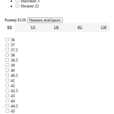
Высокие
3
Низкие
22
Размер EUR
Показать все
Скрыть
EU
US
UK
RU
CM
36
37
37.5
38
38.5
39
40
40.5
41
42
42.5
43
44
44.5
45