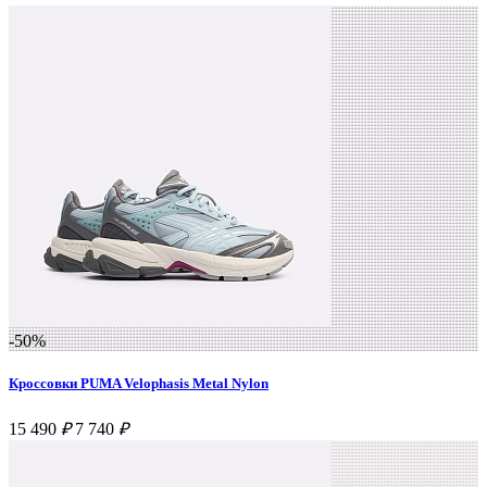
-50%
Кроссовки PUMA Velophasis Metal Nylon
15 490
₽
7 740
₽