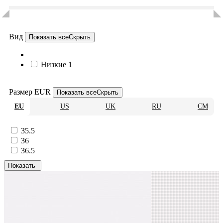
Вид
Показать все
Скрыть
Низкие
1
Размер EUR
Показать все
Скрыть
EU
US
UK
RU
CM
35.5
36
36.5