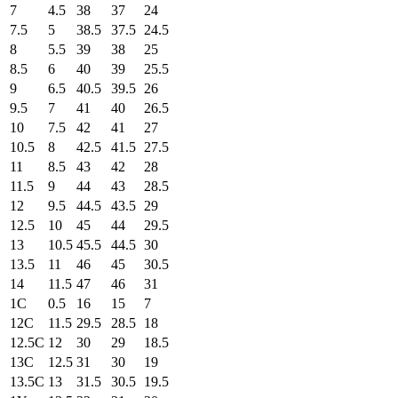
7
4.5
38
37
24
7.5
5
38.5
37.5
24.5
8
5.5
39
38
25
8.5
6
40
39
25.5
9
6.5
40.5
39.5
26
9.5
7
41
40
26.5
10
7.5
42
41
27
10.5
8
42.5
41.5
27.5
11
8.5
43
42
28
11.5
9
44
43
28.5
12
9.5
44.5
43.5
29
12.5
10
45
44
29.5
13
10.5
45.5
44.5
30
13.5
11
46
45
30.5
14
11.5
47
46
31
1C
0.5
16
15
7
12C
11.5
29.5
28.5
18
12.5C
12
30
29
18.5
13C
12.5
31
30
19
13.5C
13
31.5
30.5
19.5