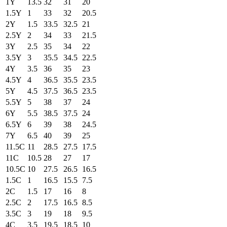
1Y
13.5
32
31
20
1.5Y
1
33
32
20.5
2Y
1.5
33.5
32.5
21
2.5Y
2
34
33
21.5
3Y
2.5
35
34
22
3.5Y
3
35.5
34.5
22.5
4Y
3.5
36
35
23
4.5Y
4
36.5
35.5
23.5
5Y
4.5
37.5
36.5
23.5
5.5Y
5
38
37
24
6Y
5.5
38.5
37.5
24
6.5Y
6
39
38
24.5
7Y
6.5
40
39
25
11.5C
11
28.5
27.5
17.5
11C
10.5
28
27
17
10.5C
10
27.5
26.5
16.5
1.5C
1
16.5
15.5
7.5
2C
1.5
17
16
8
2.5C
2
17.5
16.5
8.5
3.5C
3
19
18
9.5
4C
3.5
19.5
18.5
10