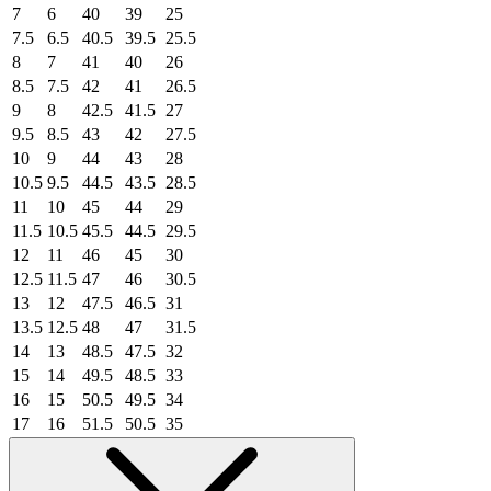
7
6
40
39
25
7.5
6.5
40.5
39.5
25.5
8
7
41
40
26
8.5
7.5
42
41
26.5
9
8
42.5
41.5
27
9.5
8.5
43
42
27.5
10
9
44
43
28
10.5
9.5
44.5
43.5
28.5
11
10
45
44
29
11.5
10.5
45.5
44.5
29.5
12
11
46
45
30
12.5
11.5
47
46
30.5
13
12
47.5
46.5
31
13.5
12.5
48
47
31.5
14
13
48.5
47.5
32
15
14
49.5
48.5
33
16
15
50.5
49.5
34
17
16
51.5
50.5
35