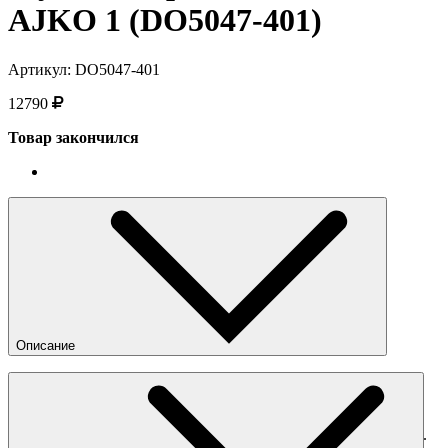
AJKO 1 (DO5047-401)
Артикул: DO5047-401
12790
Товар закончился
Описание
Кроссовки AJKO 1 "Storm Blue". Переиздание легендарной
расцветки. Верх модели выполнен из плотного текстиля
белого и насыщенного синего цветов, в зоне щиколотки
дополнен укрепляющими вставками из синтетической кожи.