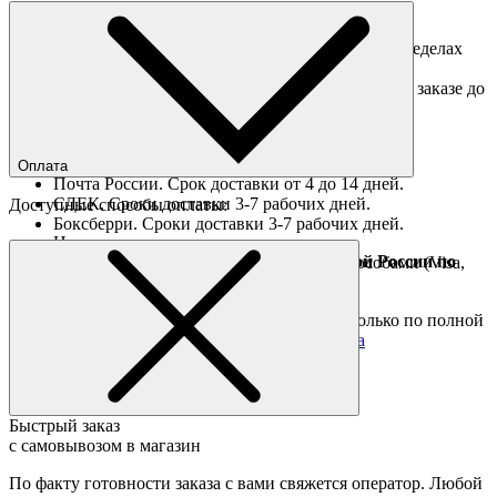
Доставка по Москве
Доставка курьером в интервал 13:00-20:00 в пределах
МКАД 350 руб.
Доставка "день в день" в пределах МКАД (при заказе до
16:00).
Ориентировочные сроки доставки по России
Оплата
Почта России. Срок доставки от 4 до 14 дней.
СДЕК. Сроки доставки 3-7 рабочих дней.
Доступные способы оплаты:
Боксберри. Сроки доставки 3-7 рабочих дней.
Наличными при получении
Доставка за границу осуществляется Почтой России по
Оплата он-лайн всеми популярными способами (Visa,
полной предоплате
Mastercard и тд.)
Подробные условия
Товары со скидкой отправляются по России только по полной
предоплате. Все подробности в разделе
оплата
Быстрый заказ
с самовывозом в магазин
По факту готовности заказа с вами свяжется оператор. Любой