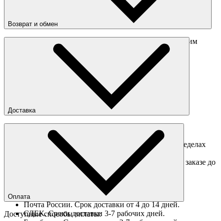
Возврат и обмен
Перед отправкой обмена обязательно свяжитесь с нашим
менеджером
obmen@sneakerhead.ru
Подробные правила возврата товара
Доставка
Доставка по Москве
Доставка курьером в интервал 13:00-20:00 в пределах
МКАД 350 руб.
Доставка "день в день" в пределах МКАД (при заказе до
16:00).
Ориентировочные сроки доставки по России
Оплата
Почта России. Срок доставки от 4 до 14 дней.
СДЕК. Сроки доставки 3-7 рабочих дней.
Доступные способы оплаты: