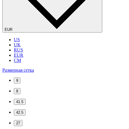
EUR
US
UK
RUS
EUR
CM
Размерная сетка
9
8
41.5
42.5
27