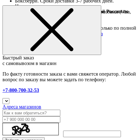
Боксберри. Сроки доставки 3-7 рабочих дней.
Наличными при получении
Доставка за границу осуществляется Почтой России по
Оплата он-лайн всеми популярными способами (Visa,
полной предоплате
Mastercard и тд.)
Подробные условия
Товары со скидкой отправляются по России только по полной
предоплате. Все подробности в разделе
оплата
Быстрый заказ
с самовывозом в магазин
По факту готовности заказа с вами свяжется оператор. Любой
вопрос по заказу вы можете задать по телефону:
+7-800-700-32-53
Адреса магазинов