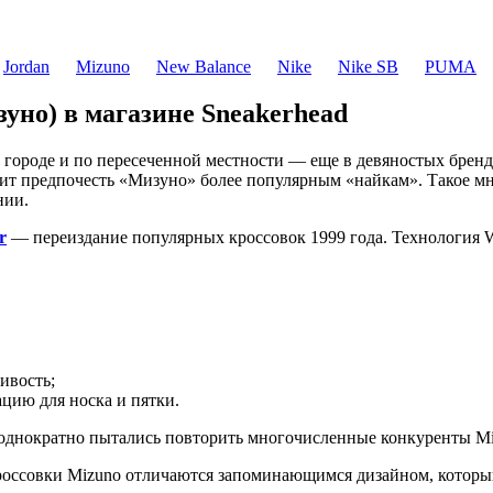
Jordan
Mizuno
New Balance
Nike
Nike SB
PUMA
уно) в магазине Sneakerhead
городе и по пересеченной местности — еще в девяностых бренд
тоит предпочесть «Мизуно» более популярным «найкам». Такое м
нии.
r
— переиздание популярных кроссовок 1999 года. Технология W
ивость;
цию для носка и пятки.
еоднократно пытались повторить многочисленные конкуренты Mi
оссовки Mizuno отличаются запоминающимся дизайном, который 