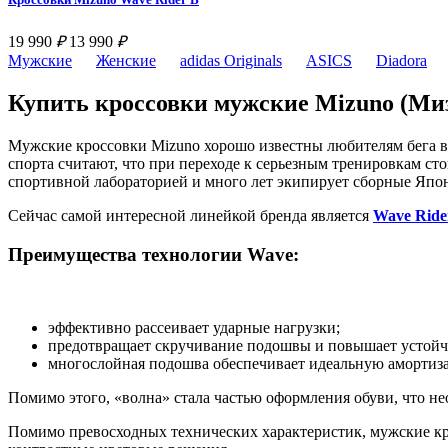
19 990
₽
13 990
₽
Мужские
Женские
adidas Originals
ASICS
Diadora
Купить кроссовки мужские Mizuno (Миз
Мужские кроссовки Mizuno хорошо известны любителям бега в 
спорта считают, что при переходе к серьезным тренировкам с
спортивной лабораторией и много лет экипирует сборные Япо
Сейчас самой интересной линейкой бренда является
Wave Ride
Преимущества технологии Wave:
эффективно рассеивает ударные нагрузки;
предотвращает скручивание подошвы и повышает устойч
многослойная подошва обеспечивает идеальную амортиза
Помимо этого, «волна» стала частью оформления обуви, что н
Помимо превосходных технических характеристик, мужские кр