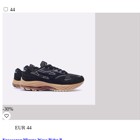
44
-30%
EUR 44
Кроссовки Mizuno Wave Rider B