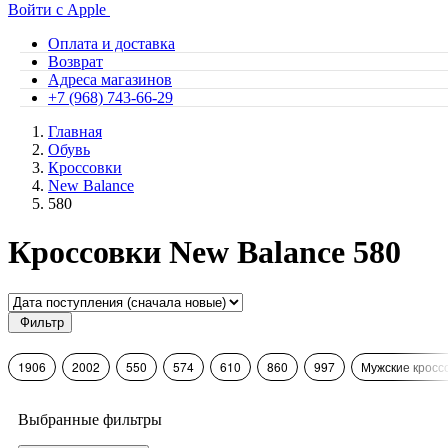
Войти с Apple
Оплата и доставка
Возврат
Адреса магазинов
+7 (968) 743-66-29
Главная
Обувь
Кроссовки
New Balance
580
Кроссовки New Balance 580
Фильтр
1906
2002
550
574
610
860
997
Мужские кросс
Выбранные фильтры