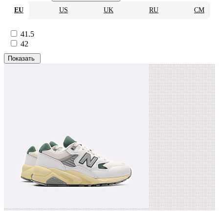
EU
US
UK
RU
CM
41.5
42