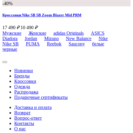
-40%
Кроссовки Nike SB SB Zoom Blazer Mid PRM
17 490
₽
10 490
₽
Мужские
Женские
adidas Originals
ASICS
Diadora
Jordan
Mizuno
New Balance
Nike
Nike SB
PUMA
Reebok
Saucony
белые
черные
Новинки
Бренды
Кроссовки
Одежда
Распродажа
Подарочные сертификаты
Доставка и оплата
Возврат
Вопрос-ответ
Контакты
О нас