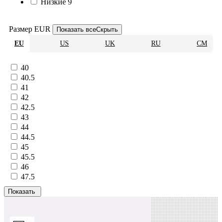
Низкие
9
Размер EUR
Показать все
Скрыть
EU
US
UK
RU
CM
40
40.5
41
42
42.5
43
44
44.5
45
45.5
46
47.5