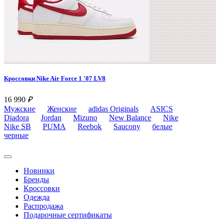
Кроссовки Nike Air Force 1 '07 LV8
16 990
₽
Мужские
Женские
adidas Originals
ASICS
Diadora
Jordan
Mizuno
New Balance
Nike
Nike SB
PUMA
Reebok
Saucony
белые
черные
Новинки
Бренды
Кроссовки
Одежда
Распродажа
Подарочные сертификаты