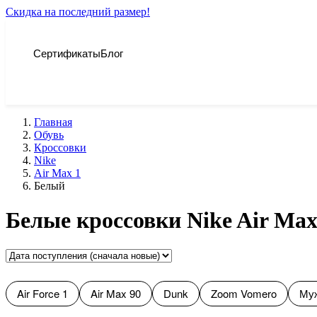
Скидка на последний размер!
Сертификаты
Блог
Главная
Обувь
Кроссовки
Nike
Air Max 1
Белый
Белые кроссовки Nike Air Max
Air Force 1
Air Max 90
Dunk
Zoom Vomero
Муж