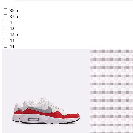
36.5
37.5
41
42
42.5
43
44