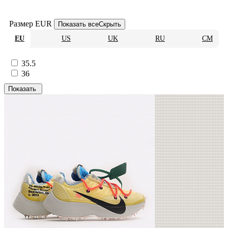
Размер EUR
Показать все
Скрыть
EU
US
UK
RU
CM
35.5
36