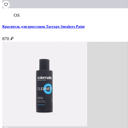
OS
Краситель для кроссовок Tarrago Sneakers Paint
870
₽