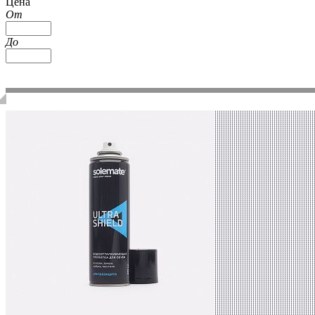
Цена
От
До