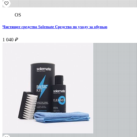
OS
Чистящее средство Solemate Средство по уходу за обувью
1 040
₽