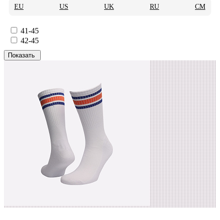
EU
US
UK
RU
CM
41-45
42-45