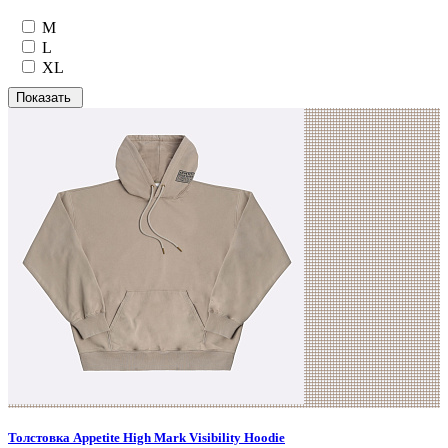
M
L
XL
Толстовка Appetite High Mark Visibility Hoodie