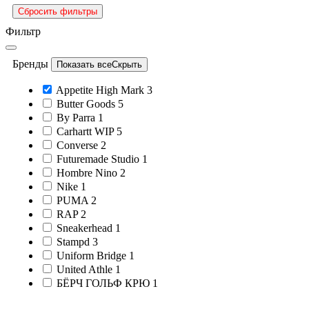
Сбросить фильтры
Фильтр
Бренды
Показать все
Скрыть
Appetite High Mark
3
Butter Goods
5
By Parra
1
Carhartt WIP
5
Converse
2
Futuremade Studio
1
Hombre Nino
2
Nike
1
PUMA
2
RAP
2
Sneakerhead
1
Stampd
3
Uniform Bridge
1
United Athle
1
БЁРЧ ГОЛЬФ КРЮ
1