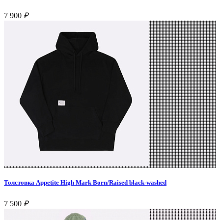
7 900
₽
Толстовка Appetite High Mark Born/Raised black-washed
7 500
₽