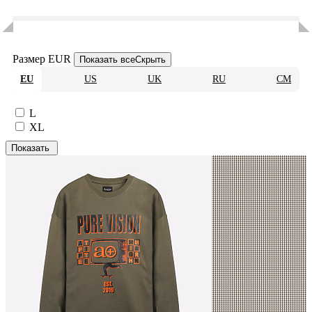
Размер EUR
Показать все
Скрыть
EU
US
UK
RU
CM
L
XL