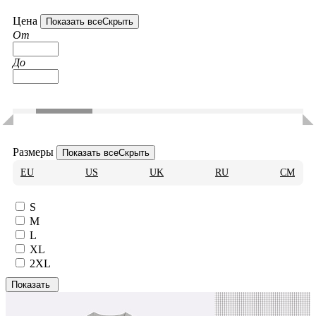
Цена
Показать все
Скрыть
От
До
Размеры
Показать все
Скрыть
EU
US
UK
RU
CM
S
M
L
XL
2XL