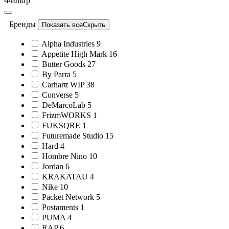
Фильтр
Бренды
Показать все
Скрыть
Alpha Industries
9
Appetite High Mark
16
Butter Goods
27
By Parra
5
Carhartt WIP
38
Converse
5
DeMarcoLab
5
FrizmWORKS
1
FUKSQRE
1
Futuremade Studio
15
Hard
4
Hombre Nino
10
Jordan
6
KRAKATAU
4
Nike
10
Packet Network
5
Postaments
1
PUMA
4
RAP
6