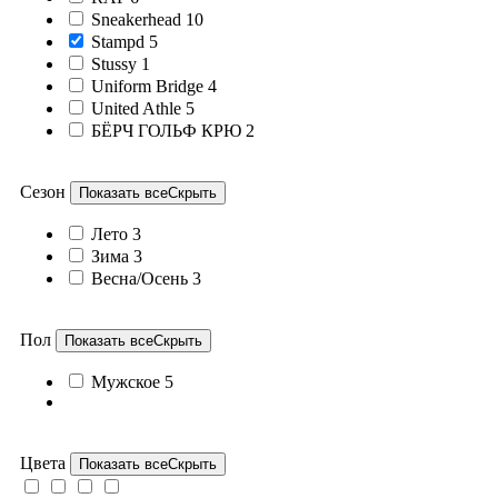
Sneakerhead
10
Stampd
5
Stussy
1
Uniform Bridge
4
United Athle
5
БЁРЧ ГОЛЬФ КРЮ
2
Сезон
Показать все
Скрыть
Лето
3
Зима
3
Весна/Осень
3
Пол
Показать все
Скрыть
Мужское
5
Цвета
Показать все
Скрыть