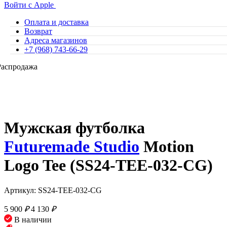
Войти с Apple
Оплата и доставка
Возврат
Адреса магазинов
+7 (968) 743-66-29
Распродажа
Мужская футболка
Futuremade Studio
Motion
Logo Tee (SS24-TEE-032-CG)
Артикул: SS24-TEE-032-CG
5 900
₽
4 130
₽
В наличии