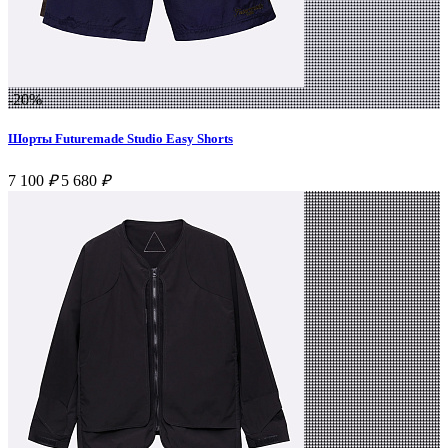
-20%
Шорты Futuremade Studio Easy Shorts
7 100
₽
5 680
₽