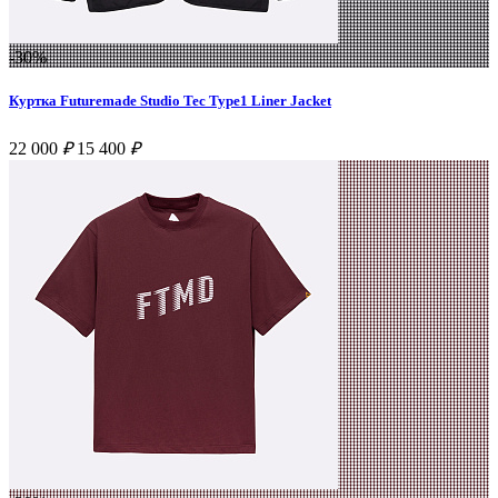
-30%
Куртка Futuremade Studio Tec Type1 Liner Jacket
22 000
₽
15 400
₽