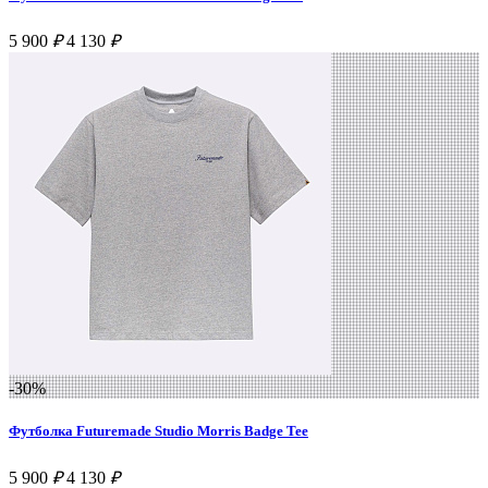
5 900
₽
4 130
₽
-30%
Футболка Futuremade Studio Morris Badge Tee
5 900
₽
4 130
₽