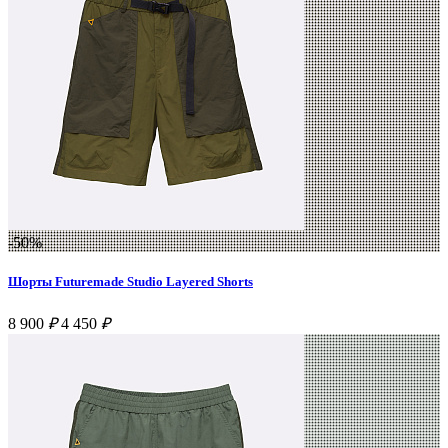
-50%
Шорты Futuremade Studio Layered Shorts
8 900
₽
4 450
₽