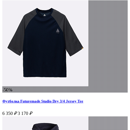
-50%
Футболка Futuremade Studio Dry 3/4 Jersey Tee
6 350
₽
3 170
₽