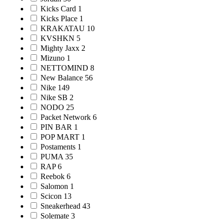
Kicks Card
1
Kicks Place
1
KRAKATAU
10
KVSHKN
5
Mighty Jaxx
2
Mizuno
1
NETTOMIND
8
New Balance
56
Nike
149
Nike SB
2
NODO
25
Packet Network
6
PIN BAR
1
POP MART
1
Postaments
1
PUMA
35
RAP
6
Reebok
6
Salomon
1
Scicon
13
Sneakerhead
43
Solemate
3