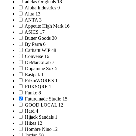
adidas Originals
18
Alpha Industries
9
Altra
13
ANTA
3
Appetite High Mark
16
ASICS
17
Butter Goods
30
By Parra
6
Carhartt WIP
48
Converse
16
DeMarcoLab
7
Dopamine Sox
5
Eastpak
1
FrizmWORKS
1
FUKSQRE
1
Funko
8
Futuremade Studio
15
GOOD LOCAL
12
Hard
4
Hijack Sandals
1
Hikes
12
Hombre Nino
12
Jordan
50