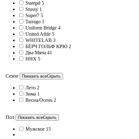
Stampd
5
Stussy
1
Super7
5
Tarrago
1
Uniform Bridge
4
United Athle
5
WHITELAB
3
БЁРЧ ГОЛЬФ КРЮ
2
Два Мяча
41
ННХ
5
Сезон
Показать все
Скрыть
Лето
2
Зима
1
Весна/Осень
2
Пол
Показать все
Скрыть
Мужское
15