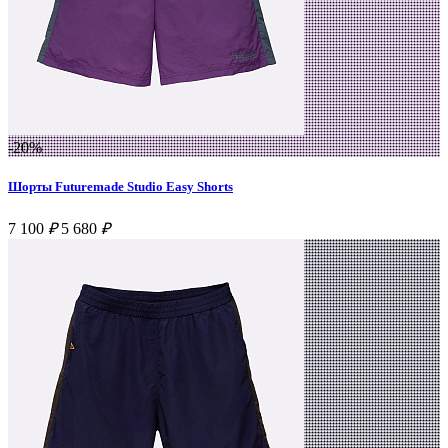
-20%
Шорты Futuremade Studio Easy Shorts
7 100
₽
5 680
₽