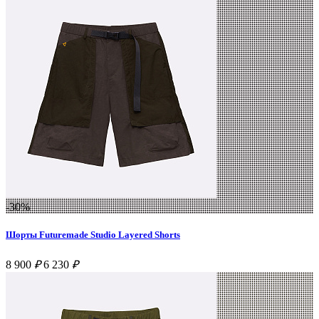
-30%
Шорты Futuremade Studio Layered Shorts
8 900
₽
6 230
₽