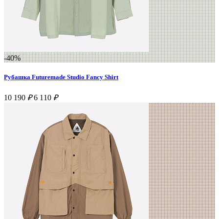
-40%
Рубашка Futuremade Studio Fancy Shirt
10 190
₽
6 110
₽