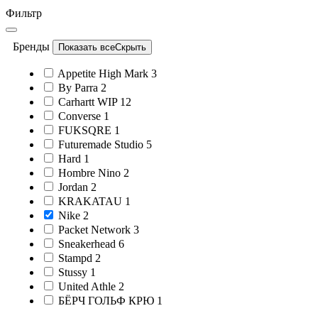
Фильтр
Бренды
Показать все
Скрыть
Appetite High Mark
3
By Parra
2
Carhartt WIP
12
Converse
1
FUKSQRE
1
Futuremade Studio
5
Hard
1
Hombre Nino
2
Jordan
2
KRAKATAU
1
Nike
2
Packet Network
3
Sneakerhead
6
Stampd
2
Stussy
1
United Athle
2
БЁРЧ ГОЛЬФ КРЮ
1