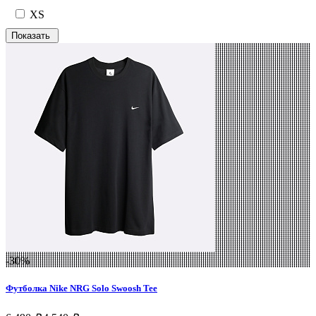
XS
-30%
Футболка Nike NRG Solo Swoosh Tee