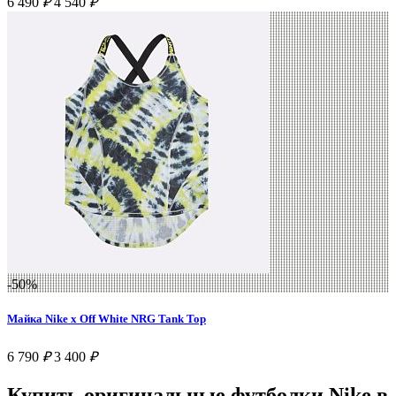
6 490
₽
4 540
₽
-50%
Майка Nike x Off White NRG Tank Top
6 790
₽
3 400
₽
Купить оригинальные футболки Nike в