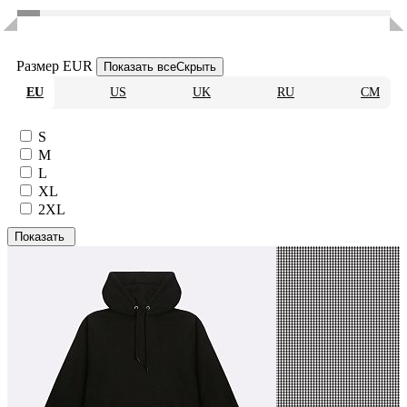
Размер EUR
Показать все
Скрыть
EU
US
UK
RU
CM
S
M
L
XL
2XL