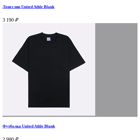
Лонгслив United Athle Blank
3 190
₽
Футболка United Athle Blank
2 990
₽