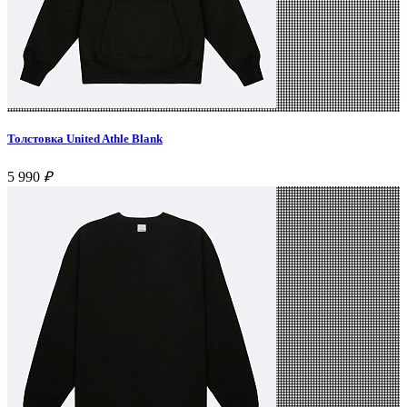
Толстовка United Athle Blank
5 990
₽