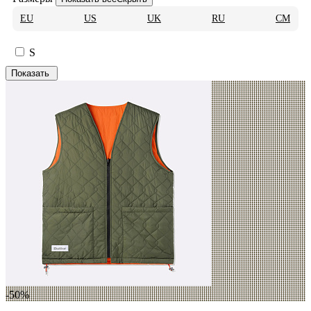
EU
US
UK
RU
CM
S
-50%