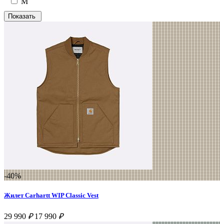
M
-40%
Жилет Carhartt WIP Classic Vest
29 990
₽
17 990
₽