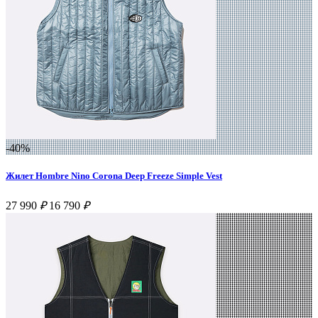
-40%
Жилет Hombre Nino Corona Deep Freeze Simple Vest
27 990
₽
16 790
₽