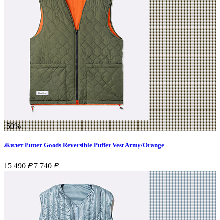
-50%
Жилет Butter Goods Reversible Puffer Vest Army/Orange
15 490
₽
7 740
₽