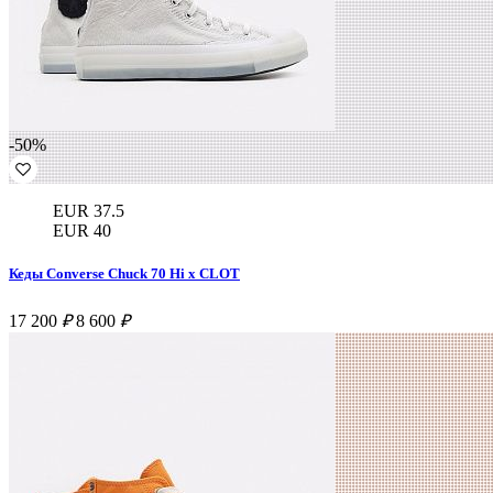
-50%
EUR 37.5
EUR 40
Кеды Converse Chuck 70 Hi x CLOT
17 200
₽
8 600
₽