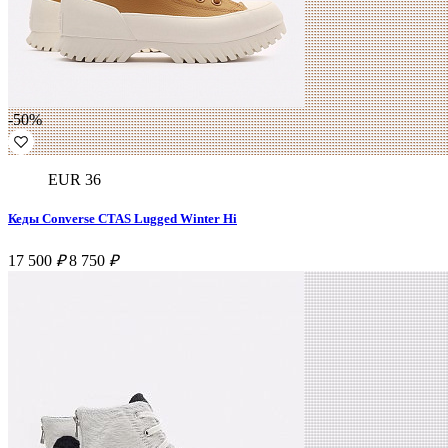
-50%
EUR 36
Кеды Converse CTAS Lugged Winter Hi
17 500
₽
8 750
₽