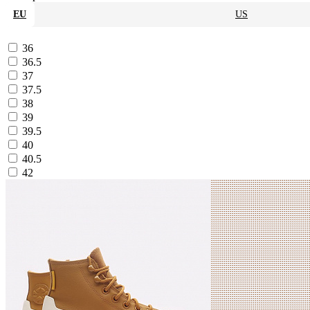
EU
US
36
36.5
37
37.5
38
39
39.5
40
40.5
42