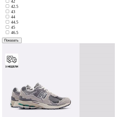
42
42.5
43
44
44.5
45
46.5