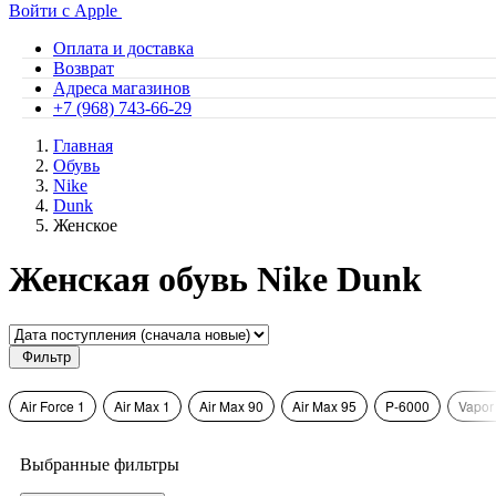
Войти с Apple
Оплата и доставка
Возврат
Адреса магазинов
+7 (968) 743-66-29
Главная
Обувь
Nike
Dunk
Женское
Женская обувь Nike Dunk
Фильтр
Air Force 1
Air Max 1
Air Max 90
Air Max 95
P-6000
Vapor
Выбранные фильтры