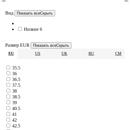
Вид
Показать все
Скрыть
Низкие
6
Размер EUR
Показать все
Скрыть
EU
US
UK
RU
CM
35.5
36
36.5
37.5
38
38.5
39
40.5
41
42
42.5