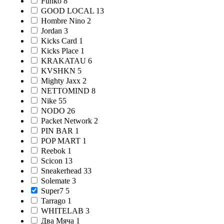
Funko
8
GOOD LOCAL
13
Hombre Nino
2
Jordan
3
Kicks Card
1
Kicks Place
1
KRAKATAU
6
KVSHKN
5
Mighty Jaxx
2
NETTOMIND
8
Nike
55
NODO
26
Packet Network
2
PIN BAR
1
POP MART
1
Reebok
1
Scicon
13
Sneakerhead
33
Solemate
3
Super7
5
Tarrago
1
WHITELAB
3
Два Мяча
1