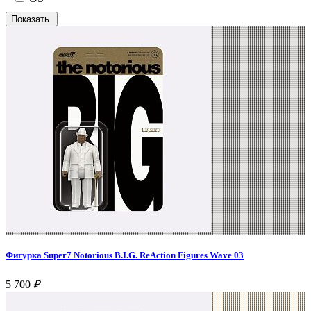
Фигурка Super7 Notorious B.I.G. ReAction Figures Wave 03
5 700
₽