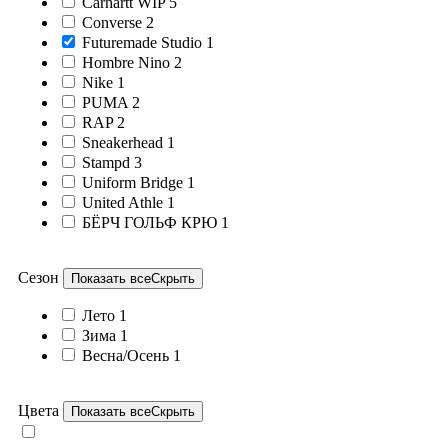
Carhartt WIP
5
Converse
2
Futuremade Studio
1
Hombre Nino
2
Nike
1
PUMA
2
RAP
2
Sneakerhead
1
Stampd
3
Uniform Bridge
1
United Athle
1
БЁРЧ ГОЛЬФ КРЮ
1
Сезон
Показать все
Скрыть
Лето
1
Зима
1
Весна/Осень
1
Цвета
Показать все
Скрыть