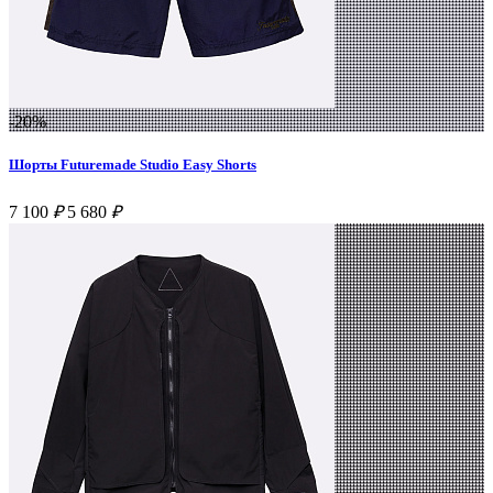
-20%
Шорты Futuremade Studio Easy Shorts
7 100
₽
5 680
₽