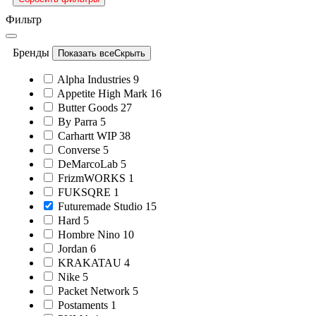
Фильтр
Бренды
Показать все
Скрыть
Alpha Industries
9
Appetite High Mark
16
Butter Goods
27
By Parra
5
Carhartt WIP
38
Converse
5
DeMarcoLab
5
FrizmWORKS
1
FUKSQRE
1
Futuremade Studio
15
Hard
5
Hombre Nino
10
Jordan
6
KRAKATAU
4
Nike
5
Packet Network
5
Postaments
1