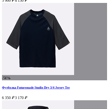
5 900
₽
4 130
₽
-50%
Футболка Futuremade Studio Dry 3/4 Jersey Tee
6 350
₽
3 170
₽