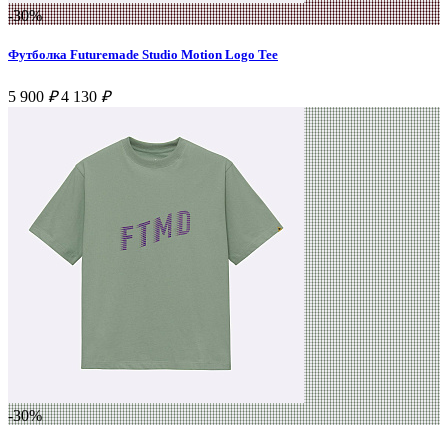
-30%
Футболка Futuremade Studio Motion Logo Tee
5 900
₽
4 130
₽
-30%