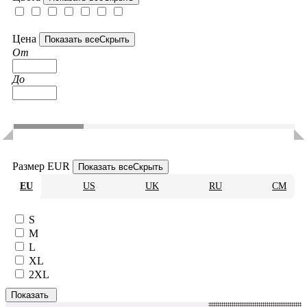
Цена
Показать все
Скрыть
От
До
Размер EUR
Показать все
Скрыть
EU
US
UK
RU
CM
S
M
L
XL
2XL