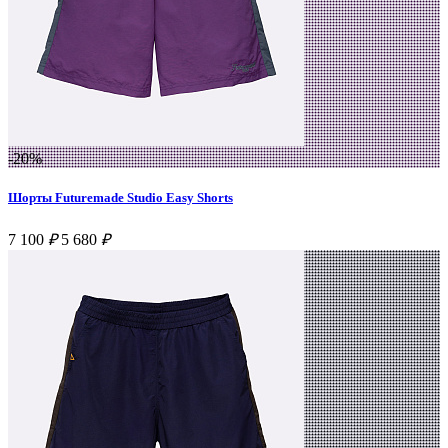
-20%
Шорты Futuremade Studio Easy Shorts
7 100
₽
5 680
₽