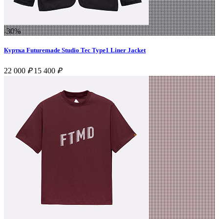
-30%
Куртка Futuremade Studio Tec Type1 Liner Jacket
22 000
₽
15 400
₽