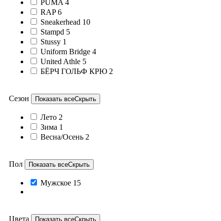
PUMA
4
RAP
6
Sneakerhead
10
Stampd
5
Stussy
1
Uniform Bridge
4
United Athle
5
БЁРЧ ГОЛЬФ КРЮ
2
Сезон
Показать все
Скрыть
Лето
2
Зима
1
Весна/Осень
2
Пол
Показать все
Скрыть
Мужское
15
Цвета
Показать все
Скрыть