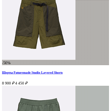
-50%
Шорты Futuremade Studio Layered Shorts
8 900
₽
4 450
₽