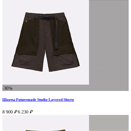
-30%
Шорты Futuremade Studio Layered Shorts
8 900
₽
6 230
₽