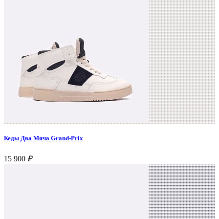
Кеды Два Мяча Grand-Prix
15 900
₽